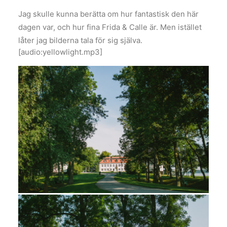
Jag skulle kunna berätta om hur fantastisk den här
dagen var, och hur fina Frida & Calle är. Men istället
låter jag bilderna tala för sig själva.
[audio:yellowlight.mp3]