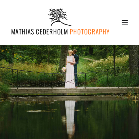
Startsida
Portfolio
Om Mig
Priser
Blogg